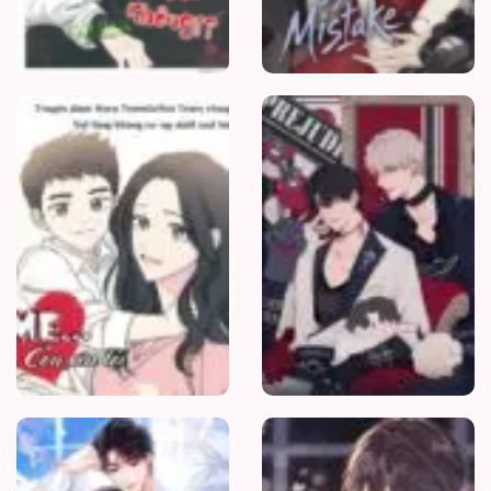
Mẹ
Ơi
Con
Xin
Lỗi
Trốn
3
Năm,
Bạn