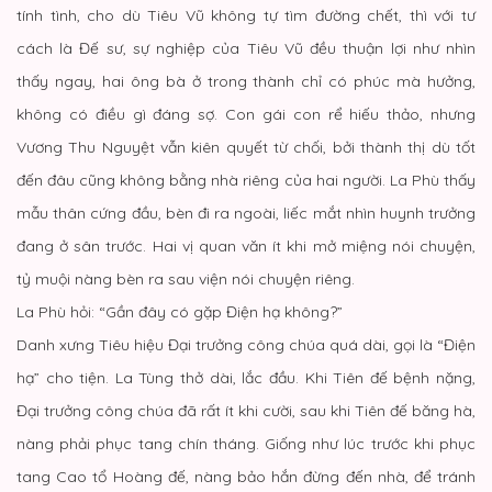
tính tình, cho dù Tiêu Vũ không tự tìm đường chết, thì với tư
cách là Đế sư, sự nghiệp của Tiêu Vũ đều thuận lợi như nhìn
thấy ngay, hai ông bà ở trong thành chỉ có phúc mà hưởng,
không có điều gì đáng sợ. Con gái con rể hiếu thảo, nhưng
Vương Thu Nguyệt vẫn kiên quyết từ chối, bởi thành thị dù tốt
đến đâu cũng không bằng nhà riêng của hai người. La Phù thấy
mẫu thân cứng đầu, bèn đi ra ngoài, liếc mắt nhìn huynh trưởng
đang ở sân trước. Hai vị quan văn ít khi mở miệng nói chuyện,
tỷ muội nàng bèn ra sau viện nói chuyện riêng.
La Phù hỏi: “Gần đây có gặp Điện hạ không?”
Danh xưng Tiêu hiệu Đại trưởng công chúa quá dài, gọi là “Điện
hạ” cho tiện. La Tùng thở dài, lắc đầu. Khi Tiên đế bệnh nặng,
Đại trưởng công chúa đã rất ít khi cười, sau khi Tiên đế băng hà,
nàng phải phục tang chín tháng. Giống như lúc trước khi phục
tang Cao tổ Hoàng đế, nàng bảo hắn đừng đến nhà, để tránh