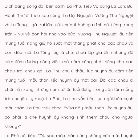
Dịch đang sóng đôi bên cạnh. La Phù, Tiêu Vũ cùng La Lan, Bùi
Hành Thư đi theo sau cùng. La Đại Nguyên, Vương Thu Nguyệt
và La Tùng – gã trai lớn tuổi chưa thành gia đình nổi tiếng trong
trấn – vui vẻ đón hai nhà vào cửa. Vương Thu Nguyệt lấy tiền
mừng tuổi nàng giữ hộ suốt một tháng phát cho các cháu và
con dâu mới. La Tùng tuy là chú, chưa lập gia đình nhưng đã
sớm đảm đương công việc, mỗi năm cũng phát riêng cho các
cháu trai cháu gái. La Phù chú ý thấy, lúc huynh ấy cầm tiền
mừng tuổi, mẫu thân liếc huynh ấy một cái. Đợi các cháu đi
chơi trấn xong, những nam tử lớn tuổi đứng trong sân tắm nắng
trò chuyện, tỷ muội La Phù, La Lan vẫn tiếp tục ngồi bên cạnh
mẫu thân. La Phù trêu chọc: “Vừa nãy mẫu thân liếc huynh ấy,
có phải là chê huynh ấy không sinh thêm cháu cho người
không?”
La Phù nói tiếp: “Dù sao mẫu thân cũng không vừa mắt huynh