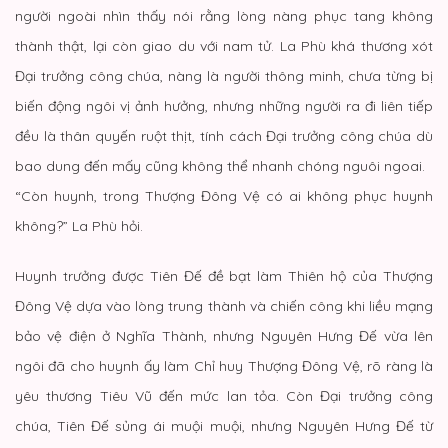
người ngoài nhìn thấy nói rằng lòng nàng phục tang không
thành thật, lại còn giao du với nam tử. La Phù khá thương xót
Đại trưởng công chúa, nàng là người thông minh, chưa từng bị
biến động ngôi vị ảnh hưởng, nhưng những người ra đi liên tiếp
đều là thân quyến ruột thịt, tính cách Đại trưởng công chúa dù
bao dung đến mấy cũng không thể nhanh chóng nguôi ngoai.
“Còn huynh, trong Thượng Đông Vệ có ai không phục huynh
không?” La Phù hỏi.
Huynh trưởng được Tiên Đế đề bạt làm Thiên hộ của Thượng
Đông Vệ dựa vào lòng trung thành và chiến công khi liều mạng
bảo vệ điện ở Nghĩa Thành, nhưng Nguyên Hưng Đế vừa lên
ngôi đã cho huynh ấy làm Chỉ huy Thượng Đông Vệ, rõ ràng là
yêu thương Tiêu Vũ đến mức lan tỏa. Còn Đại trưởng công
chúa, Tiên Đế sủng ái muội muội, nhưng Nguyên Hưng Đế từ