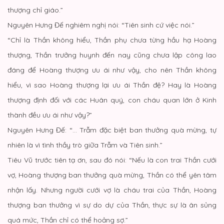
thượng chỉ giáo.”
Nguyên Hưng Đế nghiêm nghị nói: “Tiên sinh cứ việc nói.”
“Chỉ là Thần không hiểu, Thần phụ chưa từng hầu hạ Hoàng
thượng, Thần trưởng huynh đến nay cũng chưa lập công lao
đáng để Hoàng thượng ưu ái như vậy, cho nên Thần không
hiểu, vì sao Hoàng thượng lại ưu ái Thần đệ? Hay là Hoàng
thượng định đối với các Huân quý, con cháu quan lớn ở Kinh
thành đều ưu ái như vậy?”
Nguyên Hưng Đế: “… Trẫm đặc biệt ban thưởng quà mừng, tự
nhiên là vì tình thầy trò giữa Trẫm và Tiên sinh.”
Tiêu Vũ trước tiên tạ ơn, sau đó nói: “Nếu là con trai Thần cưới
vợ, Hoàng thượng ban thưởng quà mừng, Thần có thể yên tâm
nhận lấy. Nhưng người cưới vợ là cháu trai của Thần, Hoàng
thượng ban thưởng vì sự do dự của Thần, thực sự là ân sủng
quá mức, Thần chỉ có thể hoảng sợ.”