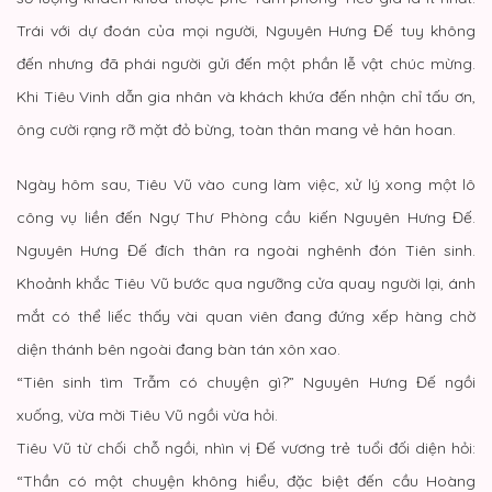
Trái với dự đoán của mọi người, Nguyên Hưng Đế tuy không
đến nhưng đã phái người gửi đến một phần lễ vật chúc mừng.
Khi Tiêu Vinh dẫn gia nhân và khách khứa đến nhận chỉ tấu ơn,
ông cười rạng rỡ mặt đỏ bừng, toàn thân mang vẻ hân hoan.
Ngày hôm sau, Tiêu Vũ vào cung làm việc, xử lý xong một lô
công vụ liền đến Ngự Thư Phòng cầu kiến Nguyên Hưng Đế.
Nguyên Hưng Đế đích thân ra ngoài nghênh đón Tiên sinh.
Khoảnh khắc Tiêu Vũ bước qua ngưỡng cửa quay người lại, ánh
mắt có thể liếc thấy vài quan viên đang đứng xếp hàng chờ
diện thánh bên ngoài đang bàn tán xôn xao.
“Tiên sinh tìm Trẫm có chuyện gì?” Nguyên Hưng Đế ngồi
xuống, vừa mời Tiêu Vũ ngồi vừa hỏi.
Tiêu Vũ từ chối chỗ ngồi, nhìn vị Đế vương trẻ tuổi đối diện hỏi:
“Thần có một chuyện không hiểu, đặc biệt đến cầu Hoàng