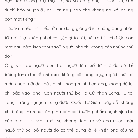
Vạn Hòa Đường ở lại một lúc, nói với công phụ: “Trước Tết, cha
đi chỉ bảo huynh ấy chuyện này, sao cha không nói với chúng
con một tiếng?”
Tiêu Vinh liếc nhìn tiểu tử nhi, dùng giọng điệu chẳng đáng nhắc
tới nói: “Lại không phải chuyện gì to tát, nói ra thì chỉ được con
một câu cảm kích thôi sao? Người nhà thì không cần những thứ
đó.”
Ông sinh ba người con trai, người lớn tuổi từ nhỏ đã có Tể
tướng làm cha rể chỉ bảo, không cần ông dạy; người thứ hai
mấy chục tuổi đã thấy mình thông minh hơn ông, không để lời
chỉ bảo vào lòng. Còn người thứ ba, là Cử nhân Lang, Tú tài
Lang, Trạng nguyên Lang được Quốc Tử Giám dạy dỗ, không
chỉ thông minh hơn ông mà còn coi thường phẩm hạnh nịnh bợ
của ông. Tiêu Vinh thật sự không dám ra vẻ cha trước mặt
người thứ ba, bởi người đó có thể dùng lời lẽ khiến ông xấu hổ