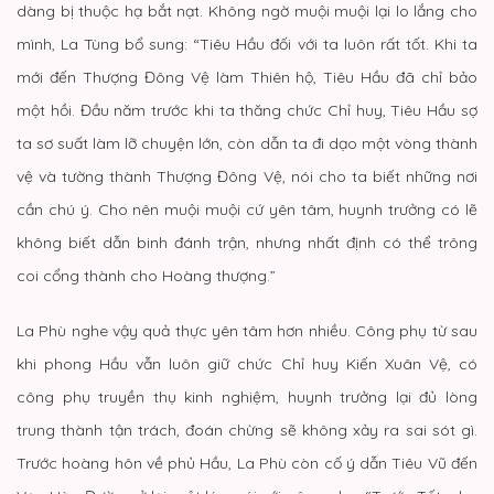
dàng bị thuộc hạ bắt nạt. Không ngờ muội muội lại lo lắng cho
mình, La Tùng bổ sung: “Tiêu Hầu đối với ta luôn rất tốt. Khi ta
mới đến Thượng Đông Vệ làm Thiên hộ, Tiêu Hầu đã chỉ bảo
một hồi. Đầu năm trước khi ta thăng chức Chỉ huy, Tiêu Hầu sợ
ta sơ suất làm lỡ chuyện lớn, còn dẫn ta đi dạo một vòng thành
vệ và tường thành Thượng Đông Vệ, nói cho ta biết những nơi
cần chú ý. Cho nên muội muội cứ yên tâm, huynh trưởng có lẽ
không biết dẫn binh đánh trận, nhưng nhất định có thể trông
coi cổng thành cho Hoàng thượng.”
La Phù nghe vậy quả thực yên tâm hơn nhiều. Công phụ từ sau
khi phong Hầu vẫn luôn giữ chức Chỉ huy Kiến Xuân Vệ, có
công phụ truyền thụ kinh nghiệm, huynh trưởng lại đủ lòng
trung thành tận trách, đoán chừng sẽ không xảy ra sai sót gì.
Trước hoàng hôn về phủ Hầu, La Phù còn cố ý dẫn Tiêu Vũ đến