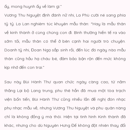
ấy, mong huynh ấy về làm gì.”
Vương Thu Nguyệt định đánh nữ nhi, La Phù cười né sang phía
tỷ tỷ. La Lan nghiêm túc khuyên mẫu thân: “Hay là mẫu thân
về kinh thành ở cùng chúng con đi. Bình thường hiền tế ra vào
sớm tối, mẫu thân có thể ở bên cạnh hai người trò chuyện.
Doanh tỷ nhi, Đoan Ngọ sắp sinh rồi, đến lúc đó ngày nào mẫu
thân cũng hầu hạ cháu bé, đảm bảo bận rộn đến mức không
kịp nhớ đến con trai.”
Sau này Bùi Hành Thư quan chức ngày càng cao, từ năm
thăng Lại bộ Lang trung, phu thê hắn đã mua một tòa trạch
viện bốn tiến, Bùi Hành Thư cũng nhiều lần đề nghị đón nhạc
phụ nhạc mẫu về, nhưng Vương Thu Nguyệt và phu quân nàng
chỉ là không đồng ý mà thôi. Hiện tại tình hình Kinh thành đã
khác, nhưng cho dù Nguyên Hưng Đế không đột nhiên thay đổi