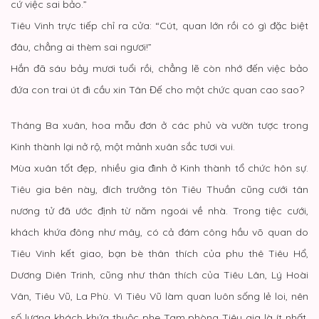
cứ việc sai bảo.”
Tiêu Vinh trực tiếp chỉ ra cửa: “Cút, quan lớn rồi có gì đặc biệt
đâu, chẳng ai thèm sai ngươi!”
Hắn đã sáu bảy mươi tuổi rồi, chẳng lẽ còn nhớ đến việc bảo
đứa con trai út đi cầu xin Tân Đế cho một chức quan cao sao?
Tháng Ba xuân, hoa mẫu đơn ở các phủ và vườn tược trong
Kinh thành lại nở rộ, một mảnh xuân sắc tươi vui.
Mùa xuân tốt đẹp, nhiều gia đình ở Kinh thành tổ chức hôn sự.
Tiêu gia bên này, đích trưởng tôn Tiêu Thuần cũng cưới tân
nương tử đã ước định từ năm ngoái về nhà. Trong tiệc cưới,
khách khứa đông như mây, có cả đám công hầu võ quan do
Tiêu Vinh kết giao, bạn bè thân thích của phu thê Tiêu Hổ,
Dương Diên Trinh, cũng như thân thích của Tiêu Lân, Lý Hoài
Vân, Tiêu Vũ, La Phù. Vì Tiêu Vũ làm quan luôn sống lẻ loi, nên
số lượng khách khứa thuộc phe Tam phòng Tiêu gia là ít nhất.