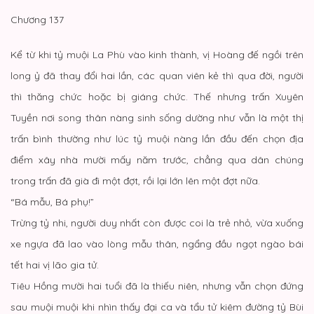
Chương 137
Kể từ khi tỷ muội La Phù vào kinh thành, vị Hoàng đế ngồi trên
long ỷ đã thay đổi hai lần, các quan viên kẻ thì qua đời, người
thì thăng chức hoặc bị giáng chức. Thế nhưng trấn Xuyên
Tuyền nơi song thân nàng sinh sống dường như vẫn là một thị
trấn bình thường như lúc tỷ muội nàng lần đầu đến chọn địa
điểm xây nhà mười mấy năm trước, chẳng qua dân chúng
trong trấn đã già đi một đợt, rồi lại lớn lên một đợt nữa.
“Bá mẫu, Bá phụ!”
Trừng tỷ nhi, người duy nhất còn được coi là trẻ nhỏ, vừa xuống
xe ngựa đã lao vào lòng mẫu thân, ngẩng đầu ngọt ngào bái
tết hai vị lão gia tử.
Tiêu Hồng mười hai tuổi đã là thiếu niên, nhưng vẫn chọn đứng
sau muội muội khi nhìn thấy đại ca và tẩu tử kiêm đường tỷ Bùi