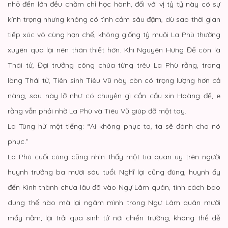
nhỏ đến lớn đều chăm chỉ học hành, đối với vị tỷ tỷ này có sự
kính trọng nhưng không có tình cảm sâu đậm, dù sao thời gian
tiếp xúc vô cùng hạn chế, không giống tỷ muội La Phù thường
xuyên qua lại nên thân thiết hơn. Khi Nguyên Hưng Đế còn là
Thái tử, Đại trưởng công chúa từng trêu La Phù rằng, trong
lòng Thái tử, Tiên sinh Tiêu Vũ này còn có trọng lượng hơn cả
nàng, sau này lỡ như có chuyện gì cần cầu xin Hoàng đế, e
rằng vẫn phải nhờ La Phù và Tiêu Vũ giúp đỡ một tay.
La Tùng hừ một tiếng: “Ai không phục ta, ta sẽ đánh cho nó
phục.”
La Phù cuối cùng cũng nhìn thấy một tia quan uy trên người
huynh trưởng ba mươi sáu tuổi. Nghĩ lại cũng đúng, huynh ấy
đến Kinh thành chưa lâu đã vào Ngự Lâm quân, tính cách bao
dung thế nào mà lại ngâm mình trong Ngự Lâm quân mười
mấy năm, lại trải qua sinh tử nơi chiến trường, không thể dễ