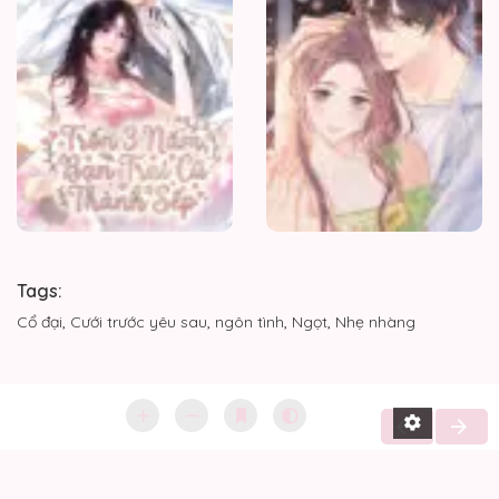
Trai
Cũ
Thành
Sếp
Tags:
Cổ đại
,
Cưới trước yêu sau
,
ngôn tình
,
Ngọt
,
Nhẹ nhàng