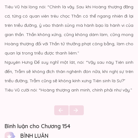
Tiêu Vũ hài lòng nói: “Chính là vậy. Sau khi Hoàng thượng đăng
cơ, từng có quan viên trêu chọc Thần có thể ngang nhiên đi lại
trên triều đường, ỷ vào thánh sủng mà hành bạo là hành vi của
gian thần. Thần không xứng, cũng không dám làm, cũng mong
Hoàng thượng đối với Thần tử thưởng phạt công bằng, làm cho
quan lại trong triều được thanh liêm.”
Nguyên Hưng Đế suy nghĩ một lát, nói: “Vậy sau này Tiên sinh
đến, Trẫm sẽ không đích thân nghênh đón nữa, khi nghị sự trên
triều đường, Trẫm cũng sẽ không kính xưng Tiên sinh là Sư?”
Tiêu Vũ cười nói: “Hoàng thượng anh minh, chính phải như vậy.”
Bình luận cho Chương 154
BÌNH LUẬN