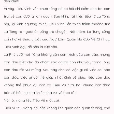
đến chết!
Vì vậy, Tiêu Vinh vốn chưa từng có cơ hội chỉ điểm cho ba con
trai về con đường làm quan. Sau khi phát hiện tiểu tử La Tùng
này lại kính ngưỡng mình, Tiêu Vinh liền thích thỉnh thoảng tìm
La Tùng ra ngoài ăn uống trò chuyện. Nói thêm, La Tùng cũng
coi như kế thừa y bát của Ngự Lâm Quân Hạ Cửu Vệ Chỉ huy,
Tiêu Vinh dạy dỗ hắn là vừa vặn.
La Phù cười nói: “Cha không cần cảm kích của con dâu, nhưng
con dâu biết cha đã chăm sóc ca ca con như vậy, trong lòng
con dâu rất vui mừng. Sau này cha có việc gì cứ việc sai bảo
con dâu, việc gì có thể giúp nhất định sẽ giúp. Nếu con dâu
không thể phục vụ, còn có Tiêu Vũ nữa, hai chúng con đảm
bảo sẽ hầu hạ cha khiến cha vui vẻ béo tốt.”
Nói rồi, nàng liếc Tiêu Vũ một cái.
Tiêu Vũ: “… Vâng, chỉ cần không liên quan đến quan trường, cha