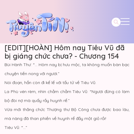
[EDIT][HOÀN] Hôm nay Tiêu Vũ đã
bị giáng chức chưa? - Chương 154
Bùi Hành Thư: “… Hôm nay bị hưu mộc, ta không muốn bàn bạc
chuyện tiền nong với ngươi.”
Nói đoạn, hắn còn đi kể lể với tẩu tử về Tiêu Vũ.
La Phù vén rèm, nhìn chằm chằm Tiêu Vũ: “Ngươi đừng có làm
bộ đòi nợ mà quấy rầy huynh rể.”
Vừa mới thăng chức Thượng thư Bộ Công chưa được bao lâu,
mà nàng đã than phiền về huynh rể đầy một giỏ rồi!
Tiêu Vũ: “…”