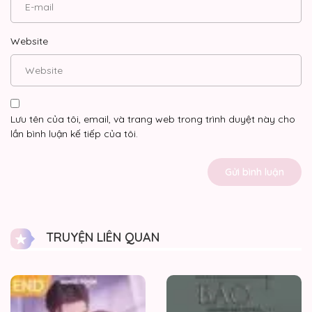
Website
Lưu tên của tôi, email, và trang web trong trình duyệt này cho
lần bình luận kế tiếp của tôi.
TRUYỆN LIÊN QUAN
Yêu
chiều
hết
mực