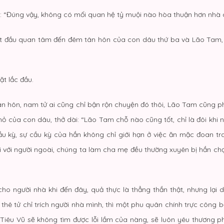
t: “Đúng vậy, không có mối quan hệ tỷ muội nào hòa thuận hơn nhà 
bắt đầu quan tâm đến đêm tân hôn của con dâu thứ ba và Lão Tam,
ặt lắc đầu.
ân hôn, nam tử ai cũng chỉ bận rộn chuyện đó thôi, Lão Tam cũng phải
hỏ của con dâu, thở dài: “Lão Tam chỗ nào cũng tốt, chỉ là đôi khi 
u kỳ, sự cầu kỳ của hắn không chỉ giới hạn ở việc ăn mặc đoan 
 tội với người ngoài, chúng ta làm cha mẹ đều thường xuyên bị hắn ch
o người nhà khi đến đây, quả thực là thẳng thắn thật, nhưng lại 
thê tử chỉ trích người nhà mình, thì một phu quân chính trực công 
, Tiêu Vũ sẽ không tìm được lỗi lầm của nàng, sẽ luôn yêu thương ph