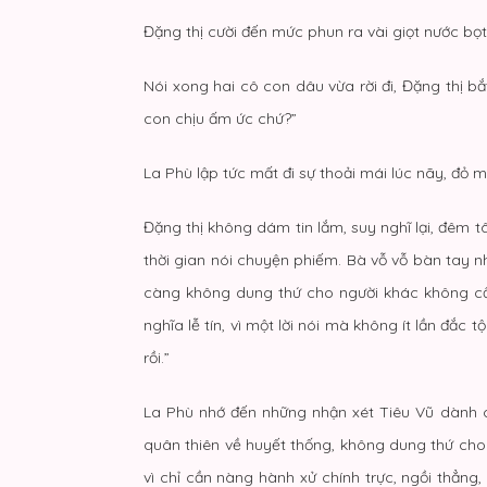
Đặng thị cười đến mức phun ra vài giọt nước bọ
Nói xong hai cô con dâu vừa rời đi, Đặng thị 
con chịu ấm ức chứ?”
La Phù lập tức mất đi sự thoải mái lúc nãy, đỏ m
Đặng thị không dám tin lắm, suy nghĩ lại, đêm t
thời gian nói chuyện phiếm. Bà vỗ vỗ bàn tay n
càng không dung thứ cho người khác không cầ
nghĩa lễ tín, vì một lời nói mà không ít lần đắc
rồi.”
La Phù nhớ đến những nhận xét Tiêu Vũ dành ch
quân thiên về huyết thống, không dung thứ cho 
vì chỉ cần nàng hành xử chính trực, ngồi thẳng