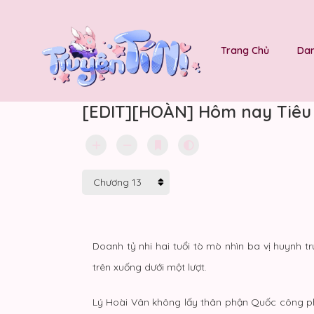
Trang Chủ
Dan
[EDIT][HOÀN] Hôm nay Tiêu 
Doanh tỷ nhi hai tuổi tò mò nhìn ba vị huynh 
trên xuống dưới một lượt.
Lý Hoài Vân không lấy thân phận Quốc công phủ