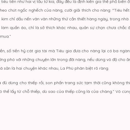
iêu tiền như hai vị tẩu tử kia, đây đều là định kiến gia thế phổ biến
eo chút ngốc nghếch của nàng, cười giải thích cho nàng: “Tiêu hết t
ên kim chỉ dầu nến vân vân những thứ cần thiết hàng ngày, trong nh
làm quần áo, chỉ là sở thích khác nhau, quản sự chọn chưa chắc đ
 mua.”
n, số tiền hỷ cát gia tài mà Tiêu gia đưa cho nàng lại có ba ngàn l
 ứng phó với những chuyện lớn trong đời nàng, nếu dùng vô độ cho 
sản là hai chuyện khác nhau, La Phù phân biệt rõ ràng.
a đủ dùng cho thiếp rồi, son phấn trang sức tạm thời cũng không t
 thể lấy từ chỗ thiếp, dù sao của thiếp cũng là của chàng.” Vô cùng