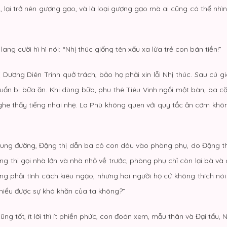
 lại trở nên gượng gạo, và là loại gượng gạo mà ai cũng có thể nhìn r
ng cười hì hì nói: “Nhị thúc giống tên xấu xa lừa trẻ con bán tiền!”
 Dương Diên Trinh quở trách, bảo họ phải xin lỗi Nhị thúc. Sau cú 
huẩn bị bữa ăn. Khi dùng bữa, phu thê Tiêu Vinh ngồi một bàn, ba c
 nghe thấy tiếng nhai nhẹ. La Phù không quen với quy tắc ăn cơm k
rung đường, Đặng thị dẫn ba cô con dâu vào phòng phụ, do Đặng thị
g thị gọi nhà lớn và nhà nhỏ về trước, phòng phụ chỉ còn lại bà và
hông phải tính cách kiêu ngạo, nhưng hai người họ cứ không thích n
 hiểu được sự khó khăn của ta không?”
cũng tốt, ít lời thì ít phiền phức, con đoán xem, mẫu thân và Đại tẩu