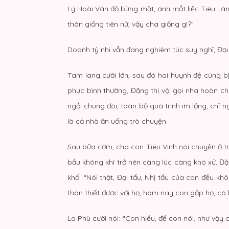
Lý Hoài Vân đỏ bừng mặt, ánh mắt liếc Tiêu Lân,
thân giống tiên nữ, vậy cha giống gì?”
Doanh tỷ nhi vẫn đang nghiêm túc suy nghĩ, Đại la
Tam lang cười lớn, sau đó hai huynh đệ cùng bị
phục bình thường, Đặng thị vội gọi nha hoàn c
ngồi chung đôi, toàn bộ quá trình im lặng, chỉ
là cả nhà ăn uống trò chuyện.
Sau bữa cơm, cha con Tiêu Vinh nói chuyện ở t
bầu không khí trở nên càng lúc càng khó xử, Đặn
khổ: “Nói thật, Đại tẩu, Nhị tẩu của con đều k
thân thiết được với họ, hôm nay con gặp họ, có
La Phù cười nói: “Con hiểu, để con nói, như vậy 