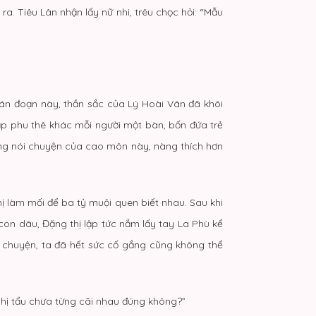
a. Tiêu Lân nhận lấy nữ nhi, trêu chọc hỏi: “Mẫu
gián đoạn này, thần sắc của Lý Hoài Vân đã khôi
ặp phu thê khác mỗi người một bàn, bốn đứa trẻ
hông nói chuyện của cao môn này, nàng thích hơn
 làm mối để ba tỷ muội quen biết nhau. Sau khi
 con dâu, Đặng thị lập tức nắm lấy tay La Phù kể
ói chuyện, ta đã hết sức cố gắng cũng không thể
, Nhị tẩu chưa từng cãi nhau đúng không?”