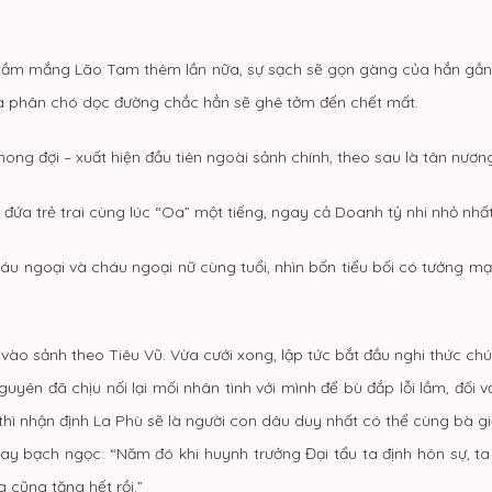
t, thầm mắng Lão Tam thêm lần nữa, sự sạch sẽ gọn gàng của hắn gầ
lừa phân chó dọc đường chắc hẳn sẽ ghê tởm đến chết mất.
ng đợi – xuất hiện đầu tiên ngoài sảnh chính, theo sau là tân nương
 đứa trẻ trai cùng lúc “Oa” một tiếng, ngay cả Doanh tỷ nhi nhỏ nhấ
háu ngoại và cháu ngoại nữ cùng tuổi, nhìn bốn tiểu bối có tướng mạ
ào sảnh theo Tiêu Vũ. Vừa cưới xong, lập tức bắt đầu nghi thức chúc
uyên đã chịu nối lại mối nhân tình với mình để bù đắp lỗi lầm, đối
 thì nhận định La Phù sẽ là người con dâu duy nhất có thể cùng bà gi
 tay bạch ngọc: “Năm đó khi huynh trưởng Đại tẩu ta định hôn sự, t
 cũng tặng hết rồi.”