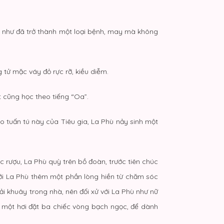
n như đã trở thành một loại bệnh, may mà không
 tử mặc váy đỏ rực rỡ, kiều diễm.
t cũng học theo tiếng “Oa”.
o tuấn tú này của Tiêu gia, La Phù nảy sinh một
 rượu, La Phù quỳ trên bồ đoàn, trước tiên chúc
 với La Phù thêm một phần lòng hiền từ chăm sóc
ải khuây trong nhà, nên đối xử với La Phù như nữ
a một hơi đặt ba chiếc vòng bạch ngọc, để dành