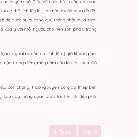
 ở các huyện nhỏ. Tiêu Vũ nhìn thê tử sắp dán vào
hì có thể tích lũy lại, sau này muốn mua đồ đắt
à sẽ để quản sự đi công quỹ thống nhất mua sắm,
ã vừa ý với mỗi người, cho nên son phấn, trang
ạng, ngoài ra còn có sính lễ trị giá khoảng hai
ăn mặc trang điểm, mấy năm nữa là tiêu sạch. Gả
hiếu, còn chàng, thường xuyên có giao thiệp bên
, sau này thăng quan phát tài, tiền lớn đều phải
Trước
Sau