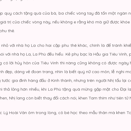
cấp quy cách tặng quà của bà, ba chiếc vòng tay đã tốn một ngàn 
iá trị của chiếc vòng này, nếu không e rằng khó mà giữ được khóe
phu thê.
nhỏ với nhà họ La cho hai cặp phu thê khác, chính là để tránh khiế
i với nhà họ La, La Phù đều hiểu. Kẻ phụ bạc là Hầu gia Tiêu Vinh,
ông có lời hủy hôn của Tiêu Vinh thì nàng cũng không có được ngà
xinh đẹp, dáng vẻ đoan trang, nhìn là biết quý nữ cao môn, lễ nghi m
tước gia đình hàng đầu ở Kinh thành, nhưng trên người Nhị tẩu lại 
hì thả lỏng hơn nhiều, khi La Phù tặng quà mừng gặp mặt cho Đại l
n, Nhị lang còn biết thay đổi cách nói, khen Tam thím như tiên tử N
ược Lý Hoài Vân ôm trong lòng, cô bé học theo mẫu thân mà khen Ta