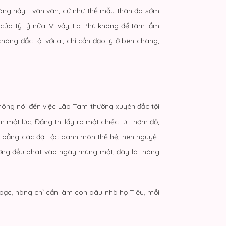
 nóng nảy… vân vân, cứ như thể mẫu thân đã sớm
của tỷ tỷ nữa. Vì vậy, La Phù không để tâm lắm
chàng đắc tội với ai, chỉ cần đạo lý ở bên chàng,
hông nói đến việc Lão Tam thường xuyên đắc tội
 một lúc, Đặng thị lấy ra một chiếc túi thơm đỏ,
g bằng các đại tộc danh môn thế hệ, nên nguyệt
ường đều phát vào ngày mùng một, đây là tháng
bạc, nàng chỉ cần làm con dâu nhà họ Tiêu, mỗi