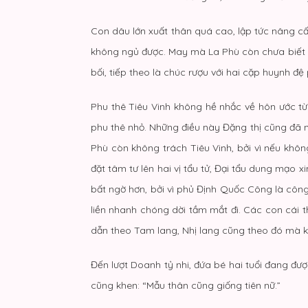
Con dâu lớn xuất thân quá cao, lập tức nâng 
không ngủ được. May mà La Phù còn chưa biết g
bối, tiếp theo là chúc rượu với hai cặp huynh đệ 
Phu thê Tiêu Vinh không hề nhắc về hôn ước từ 
phu thê nhỏ. Những điều này Đặng thị cũng đã nó
Phù còn không trách Tiêu Vinh, bởi vì nếu kh
đặt tâm tư lên hai vị tẩu tử, Đại tẩu dung mạo 
bất ngờ hơn, bởi vì phủ Định Quốc Công là công 
liền nhanh chóng dời tầm mắt đi. Các con cái t
dẫn theo Tam lang, Nhị lang cũng theo đó mà khe
Đến lượt Doanh tỷ nhi, đứa bé hai tuổi đang đ
cũng khen: “Mẫu thân cũng giống tiên nữ.”