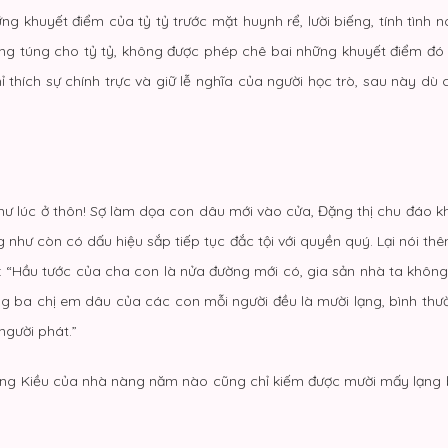
g khuyết điểm của tỷ tỷ trước mặt huynh rể, lười biếng, tính tình
dung túng cho tỷ tỷ, không được phép chê bai những khuyết điểm đó 
hỉ thích sự chính trực và giữ lễ nghĩa của người học trò, sau này dù 
hư lúc ở thôn! Sợ làm dọa con dâu mới vào cửa, Đặng thị chu đáo k
hư còn có dấu hiệu sắp tiếp tục đắc tội với quyền quý. Lại nói thêm
i: “Hầu tước của cha con là nửa đường mới có, gia sản nhà ta khôn
g ba chị em dâu của các con mỗi người đều là mười lạng, bình th
người phát.”
àng Kiều của nhà nàng năm nào cũng chỉ kiếm được mười mấy lạng 