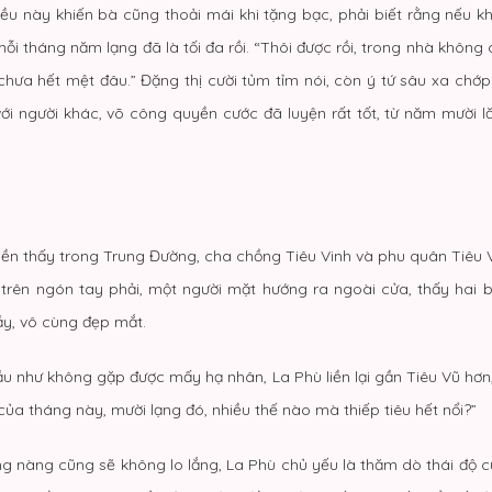
iều này khiến bà cũng thoải mái khi tặng bạc, phải biết rằng nếu k
ỗi tháng năm lạng đã là tối đa rồi. “Thôi được rồi, trong nhà không c
ưa hết mệt đâu.” Đặng thị cười tủm tỉm nói, còn ý tứ sâu xa chớp 
 với người khác, võ công quyền cước đã luyện rất tốt, từ năm mười 
liền thấy trong Trung Đường, cha chồng Tiêu Vinh và phu quân Tiêu 
rên ngón tay phải, một người mặt hướng ra ngoài cửa, thấy hai 
y, vô cùng đẹp mắt.
u như không gặp được mấy hạ nhân, La Phù liền lại gần Tiêu Vũ hơn
của tháng này, mười lạng đó, nhiều thế nào mà thiếp tiêu hết nổi?”
ng nàng cũng sẽ không lo lắng, La Phù chủ yếu là thăm dò thái độ củ