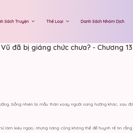
h Sách Truyện
Thể Loại
Danh Sách Nhóm Dịch
Vũ đã bị giáng chức chưa? - Chương 13
trưởng, bỗng nhiên bị mẫu thân xoay người sang hướng khác, sau đ
 làm kiêu ngạo, nhưng nàng cũng không thể để huynh rể tin rằng m