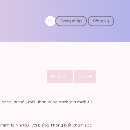
Đăng nhập
Đăng ký
Trước
Sau
ó nàng lại thấy mẫu thân cũng đánh giá mình từ
ình là Nhị tẩu lười biếng, không biết chăm sóc