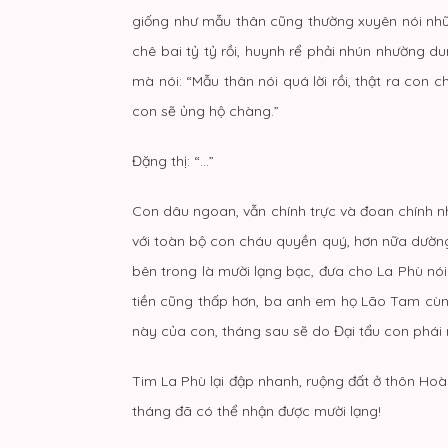
giống như mẫu thân cũng thường xuyên nói nhữn
chê bai tỷ tỷ rồi, huynh rể phải nhún nhường 
mà nói: “Mẫu thân nói quá lời rồi, thật ra con c
con sẽ ủng hộ chàng.”
Đặng thị: “…”
Con dâu ngoan, vẫn chính trực và đoan chính n
với toàn bộ con cháu quyền quý, hơn nữa dường n
bên trong là mười lạng bạc, đưa cho La Phù nó
tiền cũng thấp hơn, ba anh em họ Lão Tam cùn
này của con, tháng sau sẽ do Đại tẩu con phái 
Tim La Phù lại đập nhanh, ruộng đất ở thôn Ho
tháng đã có thể nhận được mười lạng!