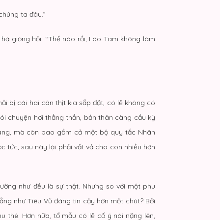
chúng ta đâu.”
 hạ giọng hỏi: “Thế nào rồi, Lão Tam không làm
 bị cái hai cân thịt kia sắp đặt, có lẽ không có
nói chuyện hơi thẳng thắn, bản thân càng cầu kỳ
trang, mà còn bao gồm cả một bộ quy tắc Nhân
ọc tức, sau này lại phải vất vả cho con nhiều hơn
dường như đều là sự thật. Nhưng so với một phu
bằng như Tiêu Vũ đáng tin cậy hơn một chút? Bởi
u thê. Hơn nữa, tổ mẫu có lẽ cố ý nói nặng lên,