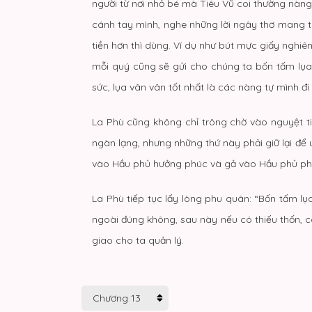
người từ nơi nhỏ bé mà Tiêu Vũ coi thường nàng t
cánh tay mình, nghe những lời ngây thơ mang th
tiền hơn thì dùng. Ví dụ như bút mực giấy nghi
mỗi quý cũng sẽ gửi cho chúng ta bốn tấm lụa 
sức, lụa vân vân tốt nhất là các nàng tự mình đi
La Phù cũng không chỉ trông chờ vào nguyệt tiề
ngàn lạng, nhưng những thứ này phải giữ lại để
vào Hầu phủ hưởng phúc và gả vào Hầu phủ phá 
La Phù tiếp tục lấy lòng phu quân: “Bốn tấm lụ
ngoài đúng không, sau này nếu có thiếu thốn, có
giao cho ta quản lý.