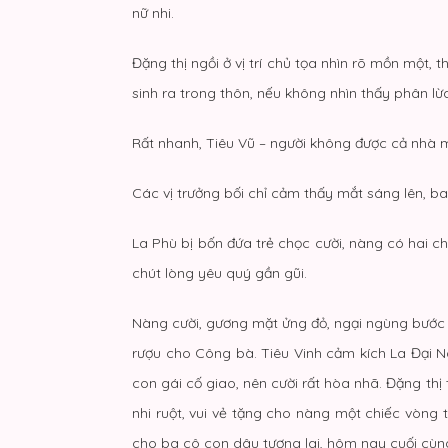
nữ nhi.
Đặng thị ngồi ở vị trí chủ tọa nhìn rõ mồn mộ
sinh ra trong thôn, nếu không nhìn thấy phân 
Rất nhanh, Tiêu Vũ – người không được cả nhà mo
Các vị trưởng bối chỉ cảm thấy mắt sáng lên, ba
La Phù bị bốn đứa trẻ chọc cười, nàng có hai c
chút lòng yêu quý gần gũi.
Nàng cười, gương mặt ửng đỏ, ngại ngùng bước v
rượu cho Công bà. Tiêu Vinh cảm kích La Đại Ng
con gái cố giao, nên cười rất hòa nhã. Đặng thị
nhi ruột, vui vẻ tặng cho nàng một chiếc vòng
cho ba cô con dâu tương lai, hôm nay cuối cùng