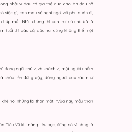
hông phải vì dâu cả gia thế quá cao, bà đâu nỡ
ó việc gì, con mau về nghỉ ngơi với phu quân đi,
chớp mắt. Nhìn chung thì con trai cả nhà bà là
lăm tuổi thì dâu cả, dâu hai cũng không thể một
Vũ đang ngồi chủ vị và khách vị, một người nhắm
bà cháu liền đứng dậy, dáng người cao ráo như
, khẽ nói những lời thân mật: “Vừa nãy mẫu thân
a Tiêu Vũ khi nàng tiêu bạc, đừng có vì nàng là