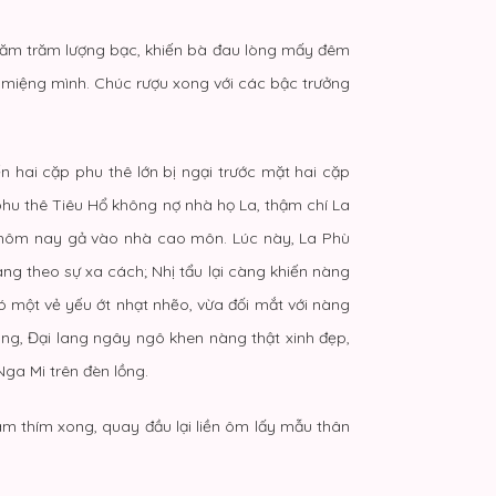
năm trăm lượng bạc, khiến bà đau lòng mấy đêm
 miệng mình. Chúc rượu xong với các bậc trưởng
n hai cặp phu thê lớn bị ngại trước mặt hai cặp
 phu thê Tiêu Hổ không nợ nhà họ La, thậm chí La
y hôm nay gả vào nhà cao môn. Lúc này, La Phù
ang theo sự xa cách; Nhị tẩu lại càng khiến nàng
có một vẻ yếu ớt nhạt nhẽo, vừa đối mắt với nàng
ang, Đại lang ngây ngô khen nàng thật xinh đẹp,
ga Mi trên đèn lồng.
m thím xong, quay đầu lại liền ôm lấy mẫu thân