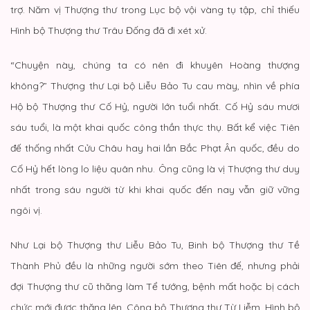
trợ. Năm vị Thượng thư trong Lục bộ vội vàng tụ tập, chỉ thiếu
Hình bộ Thượng thư Trâu Đống đã đi xét xử.
“Chuyện này, chúng ta có nên đi khuyên Hoàng thượng
không?” Thượng thư Lại bộ Liễu Bảo Tu cau mày, nhìn về phía
Hộ bộ Thượng thư Cố Hỷ, người lớn tuổi nhất. Cố Hỷ sáu mươi
sáu tuổi, là một khai quốc công thần thực thụ. Bất kể việc Tiên
đế thống nhất Cửu Châu hay hai lần Bắc Phạt Ân quốc, đều do
Cố Hỷ hết lòng lo liệu quân nhu. Ông cũng là vị Thượng thư duy
nhất trong sáu người từ khi khai quốc đến nay vẫn giữ vững
ngôi vị.
Như Lại bộ Thượng thư Liễu Bảo Tu, Binh bộ Thượng thư Tề
Thành Phủ đều là những người sớm theo Tiên đế, nhưng phải
đợi Thượng thư cũ thăng làm Tể tướng, bệnh mất hoặc bị cách
chức mới được thăng lên. Công bộ Thượng thư Từ Liễm, Hình bộ