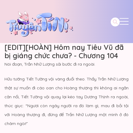
[EDIT][HOÀN] Hôm nay Tiêu Vũ đã
bị giáng chức chưa? - Chương 104
Nói đoạn, Trần Nhữ Lượng sải bước đi ra ngoài.
Hữu tướng Tiết Tường vội vàng đuổi theo. Thấy Trần Nhữ Lượng
thật sự muốn đi cáo oan cho Hoàng thượng thì không ai ngăn
cản nổi, Tiết Tường vội quay lại kéo tay Dương Thịnh ra ngoài,
thúc giục: “Ngươi còn ngây người ra đó làm gì, mau đi bồi tội
với Hoàng thượng đi, đừng để Trần Nhữ Lượng một mình ở đó
châm ngòi!”