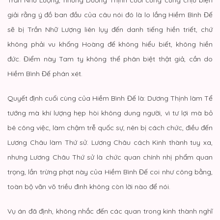
giải rằng ý đồ ban đầu của câu nói đó là lo lắng Hiềm Bình Đế
sẽ bị Trần Nhữ Lượng liên lụy đến danh tiếng hiền triết, chứ
không phải vu khống Hoàng đế không hiểu biết, không hiền
đức. Điểm này Tam ty không thể phân biệt thật giả, cần do
Hiềm Bình Đế phán xét.
Quyết định cuối cùng của Hiềm Bình Đế là: Dương Thịnh làm Tể
tướng mà khí lượng hẹp hòi không dung người, vì tư lợi mà bỏ
bê công việc, làm chậm trễ quốc sự, nên bị cách chức, điều đến
Lương Châu làm Thứ sử. Lương Châu cách Kinh thành tuy xa,
nhưng Lương Châu Thứ sử là chức quan chính nhị phẩm quan
trọng, lần trừng phạt này của Hiềm Bình Đế coi như công bằng,
toàn bộ văn võ triều đình không còn lời nào để nói.
Vụ án đã định, không nhắc đến các quan trong kinh thành nghĩ