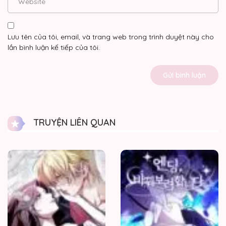
Lưu tên của tôi, email, và trang web trong trình duyệt này cho
lần bình luận kế tiếp của tôi.
TRUYỆN LIÊN QUAN
Vào
Ngày
Mà
Chị
Gái
Tôi
Qua
Đời