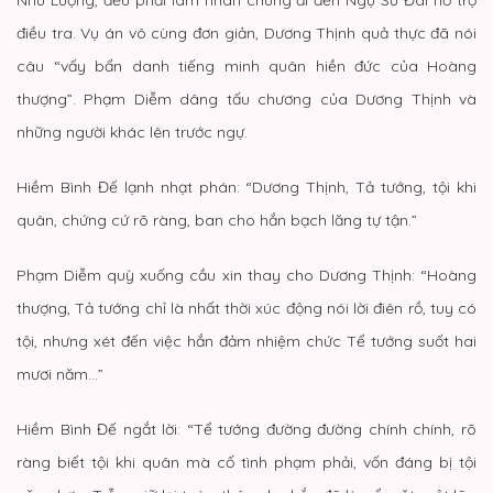
điều tra. Vụ án vô cùng đơn giản, Dương Thịnh quả thực đã nói
câu “vấy bẩn danh tiếng minh quân hiền đức của Hoàng
thượng”. Phạm Diễm dâng tấu chương của Dương Thịnh và
những người khác lên trước ngự.
Hiềm Bình Đế lạnh nhạt phán: “Dương Thịnh, Tả tướng, tội khi
quân, chứng cứ rõ ràng, ban cho hắn bạch lăng tự tận.”
Phạm Diễm quỳ xuống cầu xin thay cho Dương Thịnh: “Hoàng
thượng, Tả tướng chỉ là nhất thời xúc động nói lời điên rồ, tuy có
tội, nhưng xét đến việc hắn đảm nhiệm chức Tể tướng suốt hai
mươi năm…”
Hiềm Bình Đế ngắt lời: “Tể tướng đường đường chính chính, rõ
ràng biết tội khi quân mà cố tình phạm phải, vốn đáng bị tội