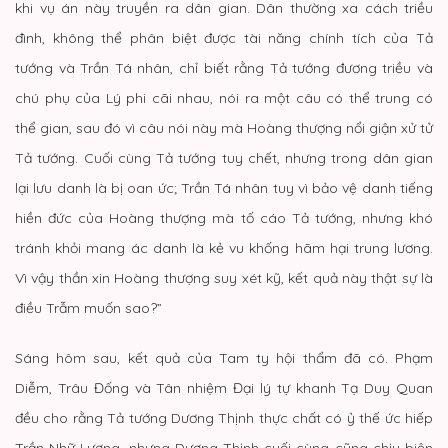
khi vụ án này truyền ra dân gian. Dân thường xa cách triều
đình, không thể phân biệt được tài năng chính tích của Tả
tướng và Trần Tá nhân, chỉ biết rằng Tả tướng đương triều và
chú phụ của Lý phi cãi nhau, nói ra một câu có thể trung có
thể gian, sau đó vì câu nói này mà Hoàng thượng nổi giận xử tử
Tả tướng. Cuối cùng Tả tướng tuy chết, nhưng trong dân gian
lại lưu danh là bị oan ức; Trần Tá nhân tuy vì bảo vệ danh tiếng
hiền đức của Hoàng thượng mà tố cáo Tả tướng, nhưng khó
tránh khỏi mang ác danh là kẻ vu khống hãm hại trung lương.
Vì vậy thần xin Hoàng thượng suy xét kỹ, kết quả này thật sự là
điều Trẫm muốn sao?”
Sáng hôm sau, kết quả của Tam ty hội thẩm đã có. Phạm
Diễm, Trâu Đống và Tân nhiệm Đại lý tự khanh Tạ Duy Quan
đều cho rằng Tả tướng Dương Thịnh thực chất có ỷ thế ức hiếp
Trần Nhữ Lượng, nhưng Dương Thịnh cuối cùng cũng chịu biện