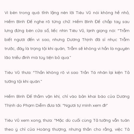
Vì bên trong quá tĩnh lặng nên lời Tiêu Vũ nói không hề nhỏ,
Hiềm Bình Đế nghe rõ từng chữ. Hiềm Bình Đế chắp tay sau
lưng đứng bên cửa sổ, liếc nhìn Tiêu Vũ, lạnh giọng nói: “Trẫm
biết ngươi đến vì sao, nhưng Dương Thịnh đã sỉ nhục Trẫm
trước, đây là trọng tội khi quân, Trẫm sẽ không vì hắn là nguyên
lão triều đình mà tùy tiện bỏ qua.”
Tiêu Vũ thưa: “Thần không rõ vì sao Trần Tá nhân lại kiện Tả
tướng tội khi quân.”
Hiềm Bình Đế thầm vận khí, chỉ vào bản khai báo của Dương
Thịnh do Phạm Diễm đưa tới: “Ngươi tự mình xem đi!”
Tiêu Vũ xem xong, thưa: “Mặc dù cuối cùng Tả tướng vẫn tuân
theo ý chỉ của Hoàng thượng, nhưng thần cho rằng, việc Tả