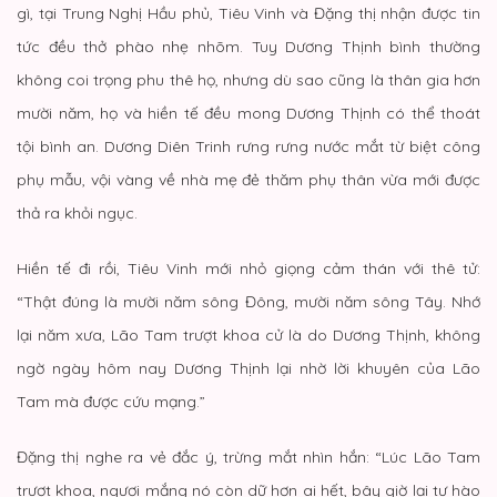
gì, tại Trung Nghị Hầu phủ, Tiêu Vinh và Đặng thị nhận được tin
tức đều thở phào nhẹ nhõm. Tuy Dương Thịnh bình thường
không coi trọng phu thê họ, nhưng dù sao cũng là thân gia hơn
mười năm, họ và hiền tế đều mong Dương Thịnh có thể thoát
tội bình an. Dương Diên Trinh rưng rưng nước mắt từ biệt công
phụ mẫu, vội vàng về nhà mẹ đẻ thăm phụ thân vừa mới được
thả ra khỏi ngục.
Hiền tế đi rồi, Tiêu Vinh mới nhỏ giọng cảm thán với thê tử:
“Thật đúng là mười năm sông Đông, mười năm sông Tây. Nhớ
lại năm xưa, Lão Tam trượt khoa cử là do Dương Thịnh, không
ngờ ngày hôm nay Dương Thịnh lại nhờ lời khuyên của Lão
Tam mà được cứu mạng.”
Đặng thị nghe ra vẻ đắc ý, trừng mắt nhìn hắn: “Lúc Lão Tam
trượt khoa, ngươi mắng nó còn dữ hơn ai hết, bây giờ lại tự hào