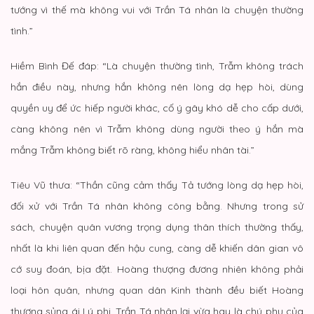
tướng vì thế mà không vui với Trần Tá nhân là chuyện thường
tình.”
Hiềm Bình Đế đáp: “Là chuyện thường tình, Trẫm không trách
hắn điều này, nhưng hắn không nên lòng dạ hẹp hòi, dùng
quyền uy để ức hiếp người khác, cố ý gây khó dễ cho cấp dưới,
càng không nên vì Trẫm không dùng người theo ý hắn mà
mắng Trẫm không biết rõ ràng, không hiểu nhân tài.”
Tiêu Vũ thưa: “Thần cũng cảm thấy Tả tướng lòng dạ hẹp hòi,
đối xử với Trần Tá nhân không công bằng. Nhưng trong sử
sách, chuyện quân vương trọng dụng thân thích thường thấy,
nhất là khi liên quan đến hậu cung, càng dễ khiến dân gian vô
cớ suy đoán, bịa đặt. Hoàng thượng đương nhiên không phải
loại hôn quân, nhưng quan dân Kinh thành đều biết Hoàng
thượng sủng ái Lý phi, Trần Tá nhân lại vừa hay là chú phụ của