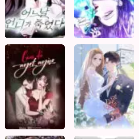
Cám
dỗ
Một