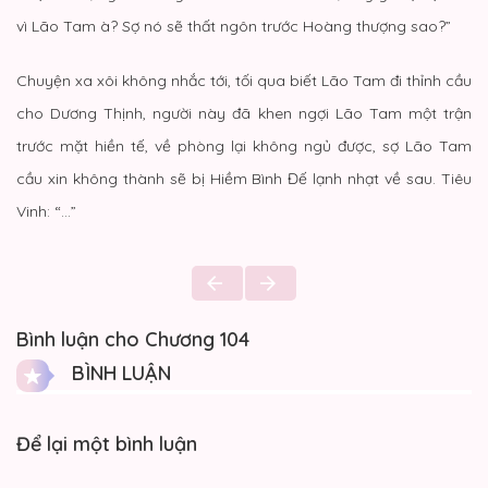
vì Lão Tam à? Sợ nó sẽ thất ngôn trước Hoàng thượng sao?”
Chuyện xa xôi không nhắc tới, tối qua biết Lão Tam đi thỉnh cầu
cho Dương Thịnh, người này đã khen ngợi Lão Tam một trận
trước mặt hiền tế, về phòng lại không ngủ được, sợ Lão Tam
cầu xin không thành sẽ bị Hiềm Bình Đế lạnh nhạt về sau. Tiêu
Vinh: “…”
Bình luận cho Chương 104
BÌNH LUẬN
Để lại một bình luận