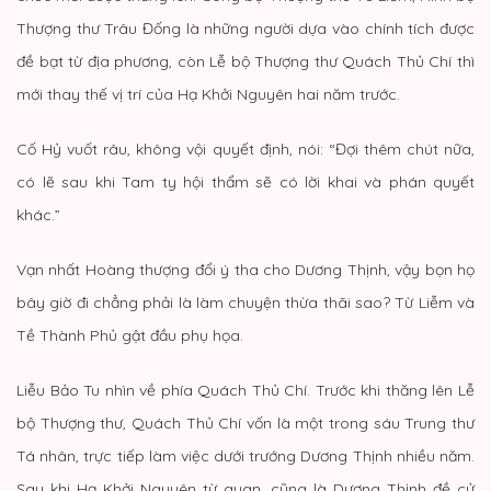
Thượng thư Trâu Đống là những người dựa vào chính tích được
đề bạt từ địa phương, còn Lễ bộ Thượng thư Quách Thủ Chí thì
mới thay thế vị trí của Hạ Khởi Nguyên hai năm trước.
Cố Hỷ vuốt râu, không vội quyết định, nói: “Đợi thêm chút nữa,
có lẽ sau khi Tam ty hội thẩm sẽ có lời khai và phán quyết
khác.”
Vạn nhất Hoàng thượng đổi ý tha cho Dương Thịnh, vậy bọn họ
bây giờ đi chẳng phải là làm chuyện thừa thãi sao? Từ Liễm và
Tề Thành Phủ gật đầu phụ họa.
Liễu Bảo Tu nhìn về phía Quách Thủ Chí. Trước khi thăng lên Lễ
bộ Thượng thư, Quách Thủ Chí vốn là một trong sáu Trung thư
Tá nhân, trực tiếp làm việc dưới trướng Dương Thịnh nhiều năm.
Sau khi Hạ Khởi Nguyên từ quan, cũng là Dương Thịnh đề cử