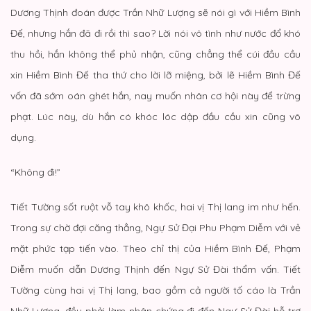
Dương Thịnh đoán được Trần Nhữ Lượng sẽ nói gì với Hiềm Bình
Đế, nhưng hắn đã đi rồi thì sao? Lời nói vô tình như nước đổ khó
thu hồi, hắn không thể phủ nhận, cũng chẳng thể cúi đầu cầu
xin Hiềm Bình Đế tha thứ cho lời lỡ miệng, bởi lẽ Hiềm Bình Đế
vốn đã sớm oán ghét hắn, nay muốn nhân cơ hội này để trừng
phạt. Lúc này, dù hắn có khóc lóc dập đầu cầu xin cũng vô
dụng.
“Không đi!”
Tiết Tường sốt ruột vỗ tay khô khốc, hai vị Thị lang im như hến.
Trong sự chờ đợi căng thẳng, Ngự Sử Đại Phu Phạm Diễm với vẻ
mặt phức tạp tiến vào. Theo chỉ thị của Hiềm Bình Đế, Phạm
Diễm muốn dẫn Dương Thịnh đến Ngự Sử Đài thẩm vấn. Tiết
Tường cùng hai vị Thị lang, bao gồm cả người tố cáo là Trần
Nhữ Lượng, đều phải làm nhân chứng đi đến Ngự Sử Đài hỗ trợ