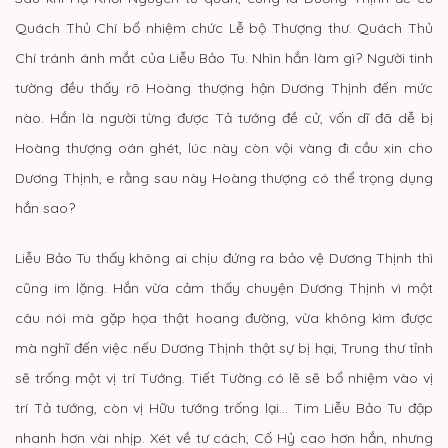
Quách Thủ Chí bổ nhiệm chức Lễ bộ Thượng thư. Quách Thủ
Chí tránh ánh mắt của Liễu Bảo Tu. Nhìn hắn làm gì? Người tinh
tường đều thấy rõ Hoàng thượng hận Dương Thịnh đến mức
nào. Hắn là người từng được Tả tướng đề cử, vốn dĩ đã dễ bị
Hoàng thượng oán ghét, lúc này còn vội vàng đi cầu xin cho
Dương Thịnh, e rằng sau này Hoàng thượng có thể trọng dụng
hắn sao?
Liễu Bảo Tu thấy không ai chịu đứng ra bảo vệ Dương Thịnh thì
cũng im lặng. Hắn vừa cảm thấy chuyện Dương Thịnh vì một
câu nói mà gặp họa thật hoang đường, vừa không kìm được
mà nghĩ đến việc nếu Dương Thịnh thật sự bị hại, Trung thư tỉnh
sẽ trống một vị trí Tướng. Tiết Tường có lẽ sẽ bổ nhiệm vào vị
trí Tả tướng, còn vị Hữu tướng trống lại… Tim Liễu Bảo Tu đập
nhanh hơn vài nhịp. Xét về tư cách, Cố Hỷ cao hơn hắn, nhưng