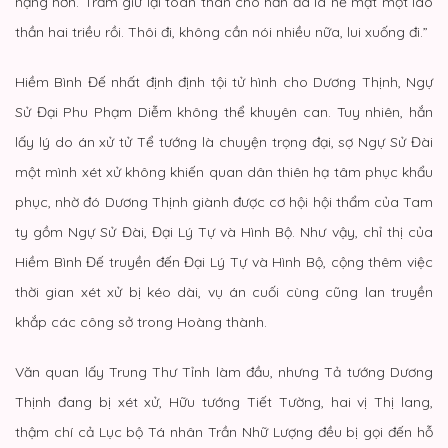
nặng hơn. Trẫm giữ lại toàn thân cho hắn đã là nể mặt một lão
thần hai triều rồi. Thôi đi, không cần nói nhiều nữa, lui xuống đi.”
Hiềm Bình Đế nhất định định tội tử hình cho Dương Thịnh, Ngự
Sử Đại Phu Phạm Diễm không thể khuyên can. Tuy nhiên, hắn
lấy lý do án xử tử Tể tướng là chuyện trọng đại, sợ Ngự Sử Đài
một mình xét xử không khiến quan dân thiên hạ tâm phục khẩu
phục, nhờ đó Dương Thịnh giành được cơ hội hội thẩm của Tam
ty gồm Ngự Sử Đài, Đại Lý Tự và Hình Bộ. Như vậy, chỉ thị của
Hiềm Bình Đế truyền đến Đại Lý Tự và Hình Bộ, cộng thêm việc
thời gian xét xử bị kéo dài, vụ án cuối cùng cũng lan truyền
khắp các công sở trong Hoàng thành.
Văn quan lấy Trung Thư Tỉnh làm đầu, nhưng Tả tướng Dương
Thịnh đang bị xét xử, Hữu tướng Tiết Tường, hai vị Thị lang,
thậm chí cả Lục bộ Tá nhân Trần Nhữ Lượng đều bị gọi đến hỗ