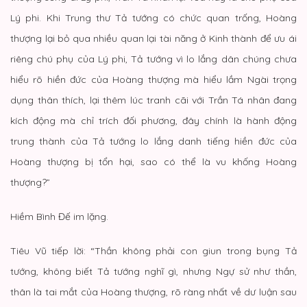
Lý phi. Khi Trung thư Tả tướng có chức quan trống, Hoàng
thượng lại bỏ qua nhiều quan lại tài năng ở Kinh thành để ưu ái
riêng chú phụ của Lý phi, Tả tướng vì lo lắng dân chúng chưa
hiểu rõ hiền đức của Hoàng thượng mà hiểu lầm Ngài trọng
dụng thân thích, lại thêm lúc tranh cãi với Trần Tá nhân đang
kích động mà chỉ trích đối phương, đây chính là hành động
trung thành của Tả tướng lo lắng danh tiếng hiền đức của
Hoàng thượng bị tổn hại, sao có thể là vu khống Hoàng
thượng?”
Hiềm Bình Đế im lặng.
Tiêu Vũ tiếp lời: “Thần không phải con giun trong bụng Tả
tướng, không biết Tả tướng nghĩ gì, nhưng Ngự sử như thần,
thân là tai mắt của Hoàng thượng, rõ ràng nhất về dư luận sau