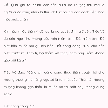
Cố Hỷ lại giỏi tài chính, còn hắn là Lại bộ Thượng thư, mới là
người được công nhận là thủ lĩnh Lục bộ, chỉ còn cách Tể tướng
một bước chân.
Khi mấy vị lão thần vì đủ loại lý do quyết định giữ yên, Tiêu Vũ
đã đến Ngự Thư Phòng cầu kiến Hiềm Bình Đế. Hiềm Bình Đế
biết hắn muốn nói gì, liền bảo Tiết công công: “Nói cho hắn
biết, trước khi Tam ty hội thẩm kết thúc, hôm nay Trẫm không
gặp bất kỳ ai.”
Tiêu Vũ đáp: “Cũng xin công công thay thần truyền lời cho
Hoàng thượng, nói rằng Ngự sử là tai mắt của Thiên tử, Hoàng
thượng không gặp thần, là muốn bỏ tai mắt này không dùng
sao?”
Tiết công công: “…”