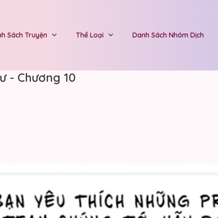
h Sách Truyện
Thể Loại
Danh Sách Nhóm Dịch
ư - Chương 10