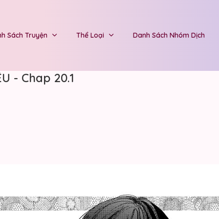
h Sách Truyện
Thể Loại
Danh Sách Nhóm Dịch
U - Chap 20.1