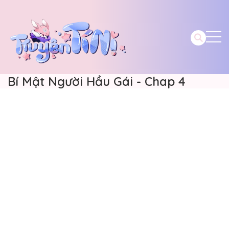
Bí Mật Người Hầu Gái - Chap 4