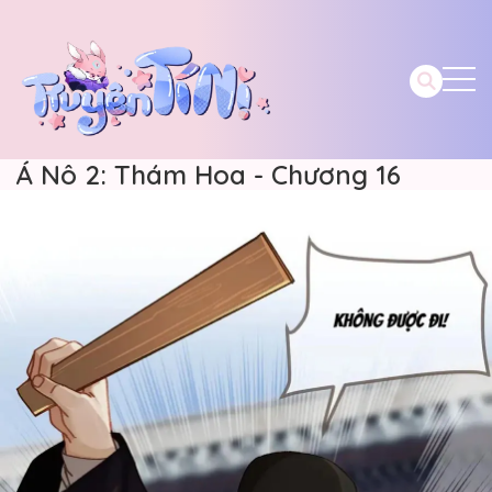
Á Nô 2: Thám Hoa - Chương 16