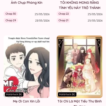
Ảnh Chụp Phòng Kín
TÔI KHÔNG MONG RẰNG
TÌNH YÊU NÀY TRỞ THÀNH
MỘT VÌ SAO
Chap 30
Chap 22
25/05/2026
25/05/2026
Chap 29
Chap 21
23/05/2026
25/05/2026
MANHWA BG
MANHWA BG
Mẹ Ơi Con Xin Lỗi
Tôi Chỉ Là Một Tiểu Thư Bình