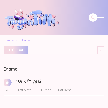
Trang chủ
Drama
THỂ LOẠI
Drama
138 KẾT QUẢ
A-Z
Lượt Vote
Xu Hướng
Lượt Xem