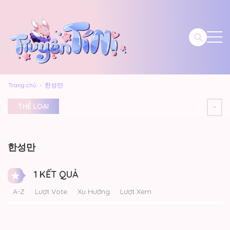
Trang chủ
한성만
THỂ LOẠI
한성만
1 KẾT QUẢ
A-Z
Lượt Vote
Xu Hướng
Lượt Xem