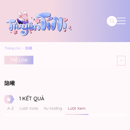
Trang chủ
隐曦
THỂ LOẠI
隐曦
1 KẾT QUẢ
A-Z
Lượt Vote
Xu Hướng
Lượt Xem