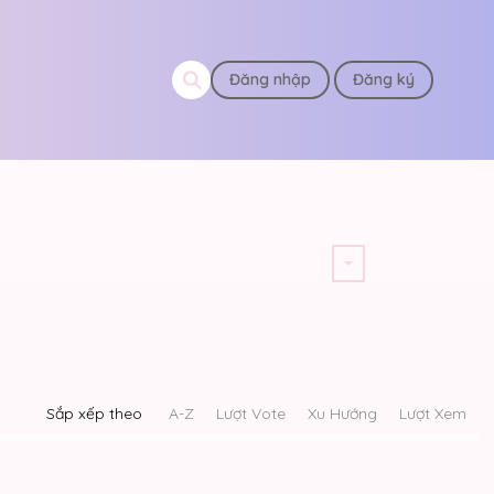
Đăng nhập
Đăng ký
Sắp xếp theo
A-Z
Lượt Vote
Xu Hướng
Lượt Xem