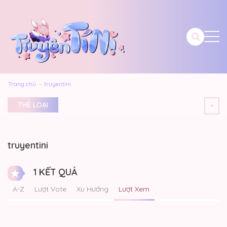
Trang chủ
truyentini
THỂ LOẠI
truyentini
1 KẾT QUẢ
A-Z
Lượt Vote
Xu Hướng
Lượt Xem