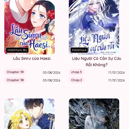
MANHWA BG
MANHWA
Lầu Sinru của Haesi.
Liệu Người Có Cần Sự Cứu
Rỗi Không?
Chapter 39
chap 3
05/08/2026
17/07/2026
Chapter 38
Chap 2
05/08/2026
17/07/2026