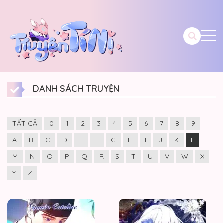
DANH SÁCH TRUYỆN
TẤT CẢ
0
1
2
3
4
5
6
7
8
9
A
B
C
D
E
F
G
H
I
J
K
L
M
N
O
P
Q
R
S
T
U
V
W
X
Y
Z