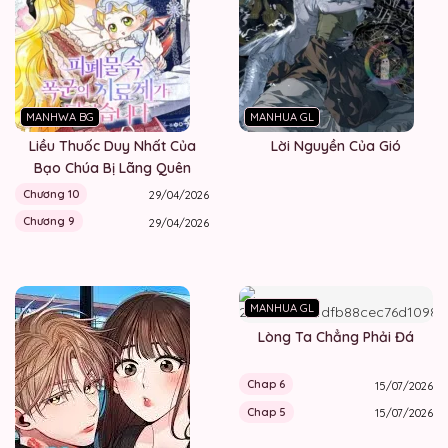
MANHWA BG
MANHUA GL
Liều Thuốc Duy Nhất Của
Lời Nguyền Của Gió
Bạo Chúa Bị Lãng Quên
Chương 10
29/04/2026
Chương 9
29/04/2026
MANHUA GL
Lòng Ta Chẳng Phải Đá
Chap 6
15/07/2026
Chap 5
15/07/2026