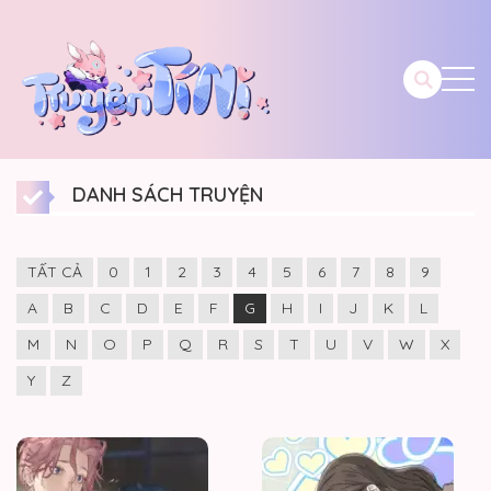
DANH SÁCH TRUYỆN
TẤT CẢ
0
1
2
3
4
5
6
7
8
9
A
B
C
D
E
F
G
H
I
J
K
L
M
N
O
P
Q
R
S
T
U
V
W
X
Y
Z