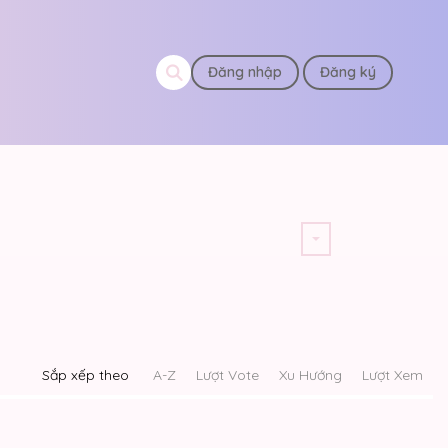
Đăng nhập
Đăng ký
Sắp xếp theo
A-Z
Lượt Vote
Xu Hướng
Lượt Xem