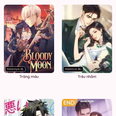
MANHWA BL
MANHUA BG
Trăng máu
Trêu nhầm