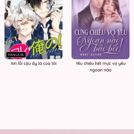
MANGA BL
Xin lỗi cậu ấy là của tôi
Yêu chiều hết mực vợ yêu
ngoan nào