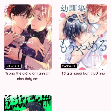
MANGA BL
MANGA BL
Trong thế giới u ám anh chỉ
Từ giã người bạn thuở nhỏ
nhìn thấy em