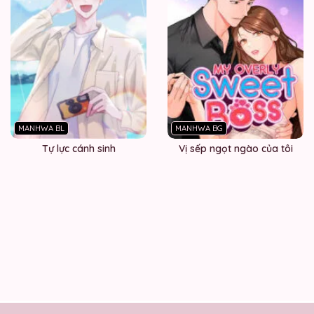
MANHWA BL
MANHWA BG
Tự lực cánh sinh
Vị sếp ngọt ngào của tôi