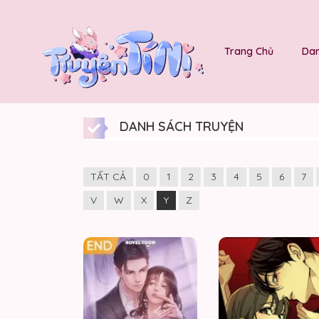
Trang Chủ
Dan
DANH SÁCH TRUYỆN
TẤT CẢ
0
1
2
3
4
5
6
7
V
W
X
Y
Z