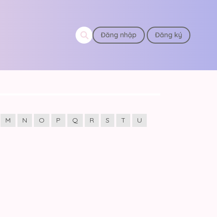
Đăng nhập
Đăng ký
M
N
O
P
Q
R
S
T
U