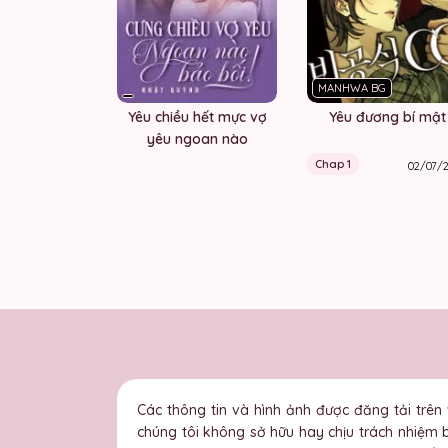
MANHWA BG
Yêu chiều hết mực vợ
Yêu đương bí mật
yêu ngoan nào
Chap 1
02/07/
Các thông tin và hình ảnh được đăng tải trên
chúng tôi không sở hữu hay chịu trách nhiệm 