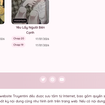
MANHWA
Yêu Lấy Người Bên
Cạnh
Chap 20
2026
17/07/2026
Chap 19
17/07/2026
 website Truyentini đều được sưu tầm từ Internet, bao gồm quyền s
bất kỳ nội dung cũng như hình ảnh trên trang web. Nếu có nội du