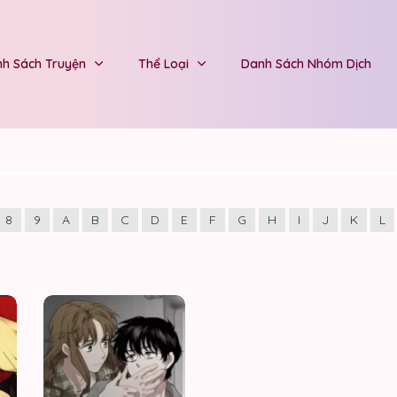
h Sách Truyện
Thể Loại
Danh Sách Nhóm Dịch
8
9
A
B
C
D
E
F
G
H
I
J
K
L