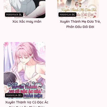
MANHWA BL
MANHUA BG
Xúc Xắc may mắn
Xuyên Thành Mẹ Đứa Trẻ,
Phấn Đấu Đổi Đời
MANHUA BG
Xuyên Thành Vợ Cũ Độc Ác