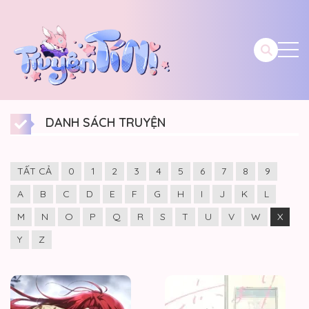
DANH SÁCH TRUYỆN
TẤT CẢ
0
1
2
3
4
5
6
7
8
9
A
B
C
D
E
F
G
H
I
J
K
L
M
N
O
P
Q
R
S
T
U
V
W
X
Y
Z