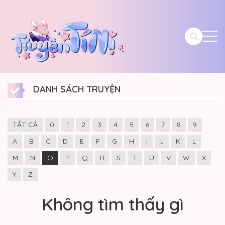
DANH SÁCH TRUYỆN
TẤT CẢ
0
1
2
3
4
5
6
7
8
9
A
B
C
D
E
F
G
H
I
J
K
L
M
N
O
P
Q
R
S
T
U
V
W
X
Y
Z
Không tìm thấy gì