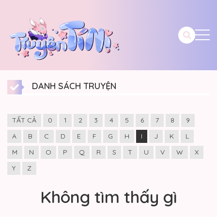
DANH SÁCH TRUYỆN
TẤT CẢ
0
1
2
3
4
5
6
7
8
9
A
B
C
D
E
F
G
H
I
J
K
L
M
N
O
P
Q
R
S
T
U
V
W
X
Y
Z
Không tìm thấy gì