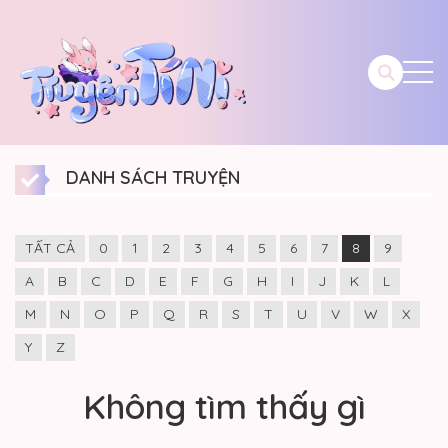
DANH SÁCH TRUYỆN
TẤT CẢ
0
1
2
3
4
5
6
7
8
9
A
B
C
D
E
F
G
H
I
J
K
L
M
N
O
P
Q
R
S
T
U
V
W
X
Y
Z
Không tìm thấy gì