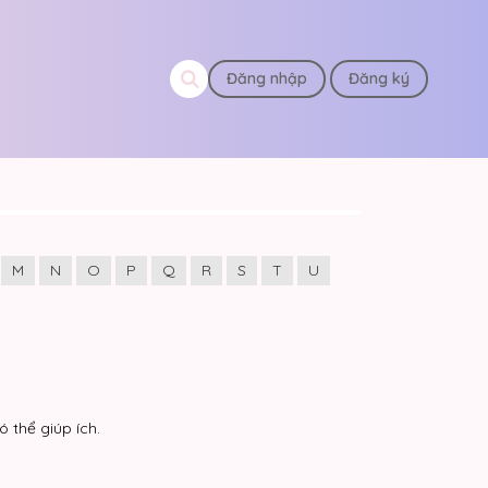
Đăng nhập
Đăng ký
M
N
O
P
Q
R
S
T
U
 thể giúp ích.