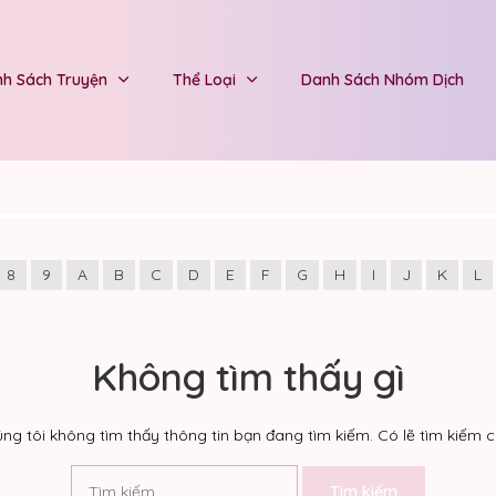
h Sách Truyện
Thể Loại
Danh Sách Nhóm Dịch
8
9
A
B
C
D
E
F
G
H
I
J
K
L
Không tìm thấy gì
ng tôi không tìm thấy thông tin bạn đang tìm kiếm. Có lẽ tìm kiếm có
Tìm