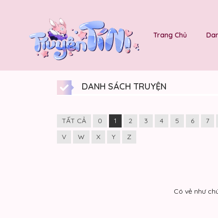
Trang Chủ
Dan
DANH SÁCH TRUYỆN
TẤT CẢ
0
1
2
3
4
5
6
7
V
W
X
Y
Z
Có vẻ như chú